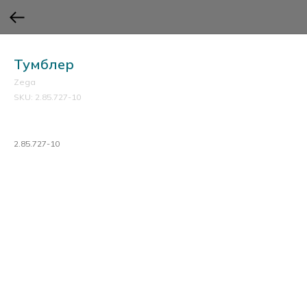
Тумблер
Zega
SKU:
2.85.727-10
2.85.727-10