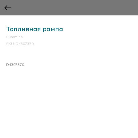
Топливная рампа
Cummins
SKU:
D4307370
D4307370