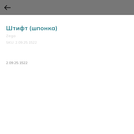
Штифт (шпонка)
Zega
SKU:
2.09.25.1522
2.09.25.1522