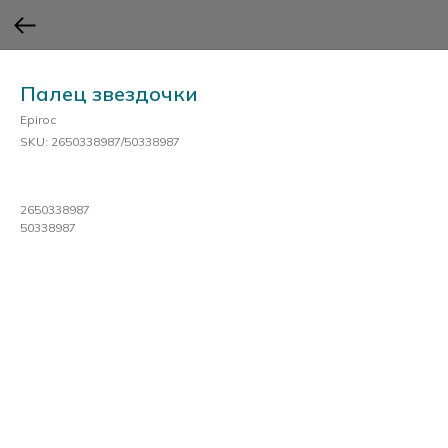
Палец звездочки
Epiroc
SKU:
2650338987/50338987
2650338987
50338987